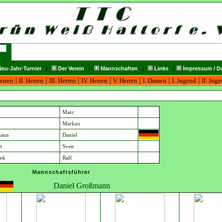
|
|
|
|
eu-Jahr-Turnier
Der Verein
Mannschaften
Links
Impressum / Da
|
|
|
|
|
|
|
Herren
II. Herren
III. Herren
IV. Herren
V. Herren
I. Damen
I. Jugend
II. Jug
Marc
Markus
ann
Daniel
t
Sven
rek
Ralf
Mannschaftsführer
Daniel Großmann