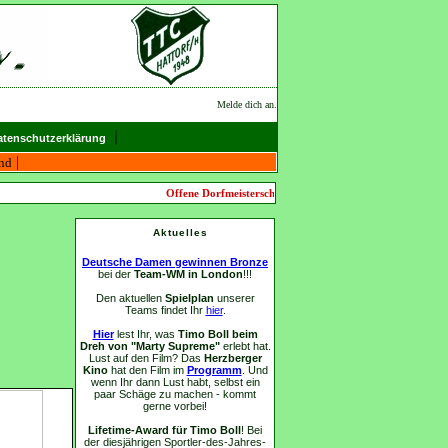
Melde dich an.
|
tenschutzerklärung
|
end
Offene Dorfmeisterschaften am 22.08.2026 in Hattorf! ♦ Ak
Aktuelles
Deutsche Damen gewinnen Bronze
bei der
Team-WM in London
!!!
Den aktuellen
Spielplan
unserer
Teams findet Ihr
hier
.
Hier
lest Ihr, was
Timo Boll beim
Dreh von "Marty Supreme"
erlebt hat.
Lust auf den Film? Das
Herzberger
Kino
hat den Film im
Programm
. Und
wenn Ihr dann Lust habt, selbst ein
paar Schäge zu machen - kommt
gerne vorbei!
Lifetime-Award für Timo Boll
! Bei
der diesjährigen Sportler-des-Jahres-