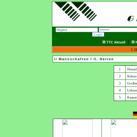
|
TTC Aktuell
N
I. 
// Mannschaften / II. Herren
1
Hensel
2
Kühne
3
Großm
4
Lehner
5
Kaspa