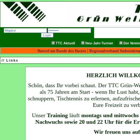
|
|
TTC Aktuell
Neu-Jahr-Turnier
Der Verein
|
Hattorf am Rande des Harzes
Regionalverband Südnieders
// Links
HERZLICH WILLK
Schön, dass Ihr vorbei schaut. Der TTC Grün-Weiß
als 75 Jahren am Start - wenn Ihr Lust habt,
schnuppern, Tischtennis zu erlernen, aufzufrisc
Eure Freizeit zu ver
Unser
Training
läuft
montags und mittwochs 
Nachwuchs sowie 20 und 22 Uhr für die 
Wir freuen uns au